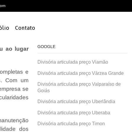
com
ólio
Contato
GOOGLE
u ao lugar
Divisória articulada preço Viamão
ompletas e
Divisória articulada preço Várzea Grande
is. Com um
Divisória articulada preço Valparaíso de
 empresa se
Goiás
cularidades
Divisória articulada preço Uberlândia
Divisória articulada preço Uberaba
 manutenção
Divisória articulada preço Timon
lidade dos