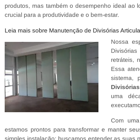
produtos, mas também o desempenho ideal ao l
crucial para a produtividade e o bem-estar.
Leia mais sobre Manutenção de Divisórias Articul
Nossa esp
Divisórias
retráteis
Essa aten
sistema, 
Divisórias
uma déca
executamo
Com uma e
estamos prontos para transformar e manter se
simples instalação; buscamos entender as suas 