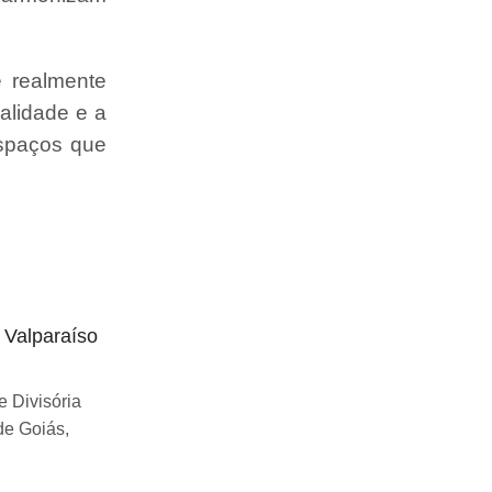
e realmente
alidade e a
espaços que
o Valparaíso
Divisória articulada preço Uberlândia
Se você esta buscando sobre Divisória
 Divisória
articulada preço Uberlândia, você chegou
de Goiás,
ao lugar certo! Desde...
Continue Lendo...