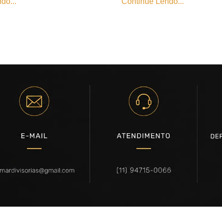
do...
Continue Lendo...