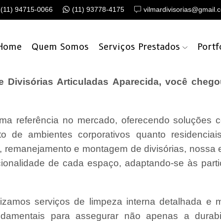
(11) 94715-0066
(11) 93778-4175
vilmardivisorias@gmail.
Home
Quem Somos
Serviços Prestados
Portf
Divisórias Articuladas Aparecida, você chego
a referência no mercado, oferecendo soluções c
o de ambientes corporativos quanto residencia
o, remanejamento e montagem de divisórias, nossa
cionalidade de cada espaço, adaptando-se às parti
lizamos serviços de limpeza interna detalhada e
undamentais para assegurar não apenas a durabi