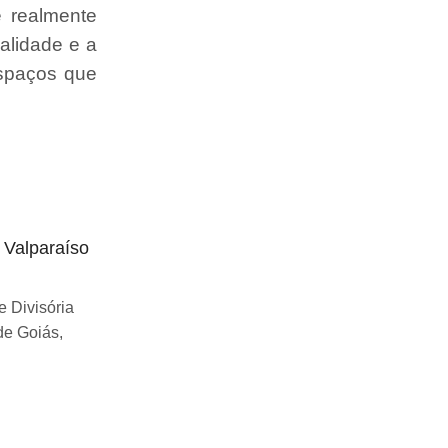
e realmente
alidade e a
espaços que
o Valparaíso
Divisória articulada preço Uberlândia
Se você esta buscando sobre Divisória
 Divisória
articulada preço Uberlândia, você chegou
de Goiás,
ao lugar certo! Desde...
Continue Lendo...