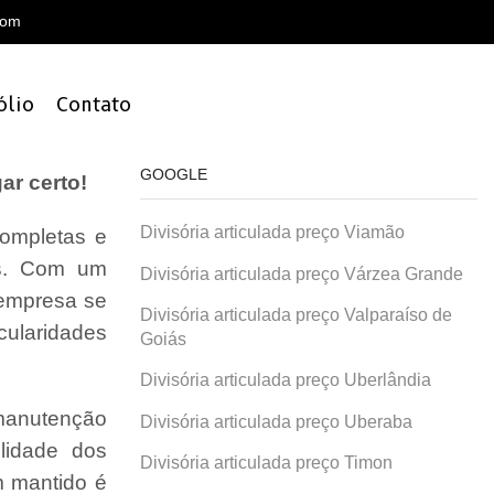
com
ólio
Contato
GOOGLE
ar certo!
Divisória articulada preço Viamão
ompletas e
is. Com um
Divisória articulada preço Várzea Grande
 empresa se
Divisória articulada preço Valparaíso de
cularidades
Goiás
Divisória articulada preço Uberlândia
 manutenção
Divisória articulada preço Uberaba
lidade dos
Divisória articulada preço Timon
 mantido é