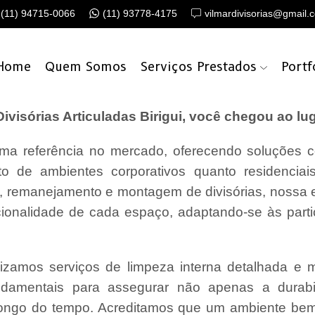
(11) 94715-0066
(11) 93778-4175
vilmardivisorias@gmail.
Home
Quem Somos
Serviços Prestados
Portf
isórias Articuladas Birigui, você chegou ao lug
a referência no mercado, oferecendo soluções c
o de ambientes corporativos quanto residencia
o, remanejamento e montagem de divisórias, nossa
cionalidade de cada espaço, adaptando-se às parti
lizamos serviços de limpeza interna detalhada e
undamentais para assegurar não apenas a durabi
ongo do tempo. Acreditamos que um ambiente bem