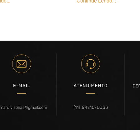
do...
Continue Lendo...