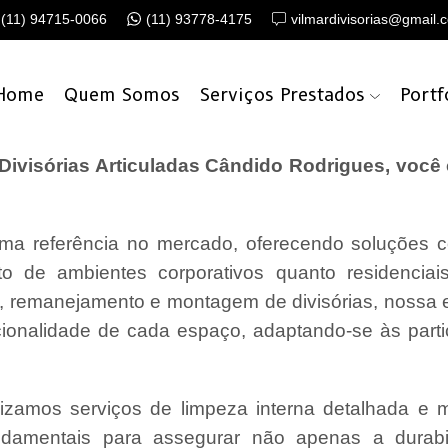
(11) 94715-0066
(11) 93778-4175
vilmardivisorias@gmail.
Home
Quem Somos
Serviços Prestados
Portf
ivisórias Articuladas Cândido Rodrigues, você
a referência no mercado, oferecendo soluções c
o de ambientes corporativos quanto residencia
o, remanejamento e montagem de divisórias, nossa
cionalidade de cada espaço, adaptando-se às parti
lizamos serviços de limpeza interna detalhada e
undamentais para assegurar não apenas a durabi