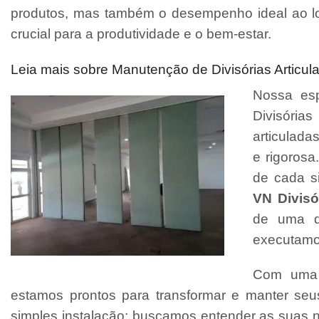
produtos, mas também o desempenho ideal ao l
crucial para a produtividade e o bem-estar.
Leia mais sobre Manutenção de Divisórias Articu
Nossa esp
Divisória
articulada
e rigorosa
de cada si
VN Divisó
de uma d
executamo
Com uma e
estamos prontos para transformar e manter se
simples instalação; buscamos entender as suas 