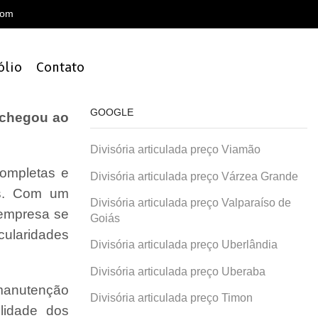
com
ólio
Contato
GOOGLE
 chegou ao
Divisória articulada preço Viamão
ompletas e
Divisória articulada preço Várzea Grande
is. Com um
Divisória articulada preço Valparaíso de
 empresa se
Goiás
cularidades
Divisória articulada preço Uberlândia
Divisória articulada preço Uberaba
 manutenção
Divisória articulada preço Timon
lidade dos