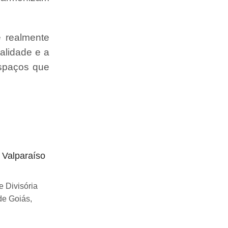
e realmente
alidade e a
espaços que
o Valparaíso
Divisória articulada preço Uberlândia
Se você esta buscando sobre Divisória
 Divisória
articulada preço Uberlândia, você chegou
de Goiás,
ao lugar certo! Desde...
Continue Lendo...