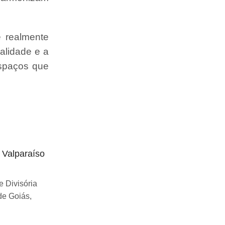
e realmente
alidade e a
espaços que
o Valparaíso
Divisória articulada preço Uberlândia
Se você esta buscando sobre Divisória
 Divisória
articulada preço Uberlândia, você chegou
de Goiás,
ao lugar certo! Desde...
Continue Lendo...