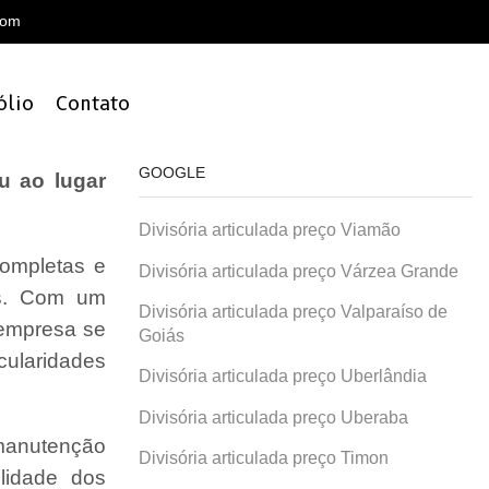
com
ólio
Contato
GOOGLE
u ao lugar
Divisória articulada preço Viamão
ompletas e
Divisória articulada preço Várzea Grande
is. Com um
Divisória articulada preço Valparaíso de
 empresa se
Goiás
cularidades
Divisória articulada preço Uberlândia
Divisória articulada preço Uberaba
 manutenção
Divisória articulada preço Timon
lidade dos