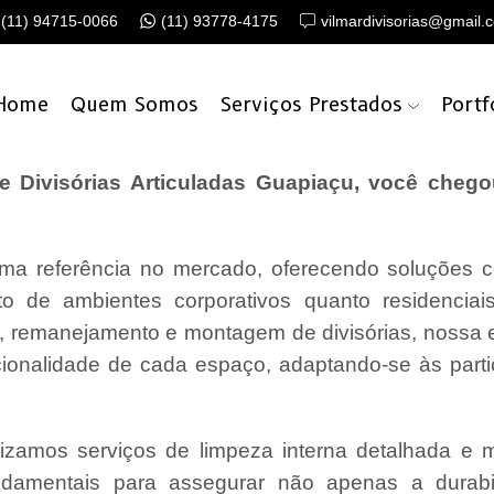
(11) 94715-0066
(11) 93778-4175
vilmardivisorias@gmail.
Home
Quem Somos
Serviços Prestados
Portf
Divisórias Articuladas Guapiaçu, você chego
a referência no mercado, oferecendo soluções c
o de ambientes corporativos quanto residencia
o, remanejamento e montagem de divisórias, nossa
cionalidade de cada espaço, adaptando-se às parti
lizamos serviços de limpeza interna detalhada e
undamentais para assegurar não apenas a durabi