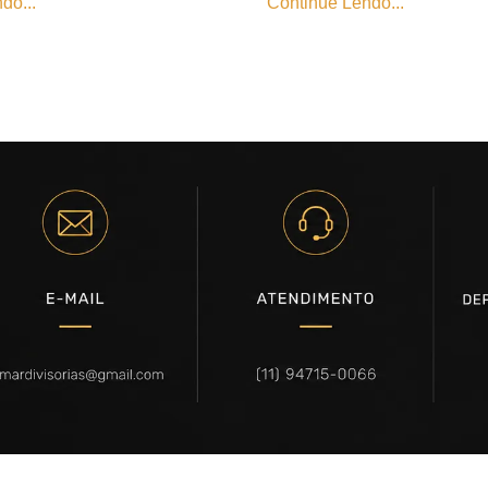
do...
Continue Lendo...