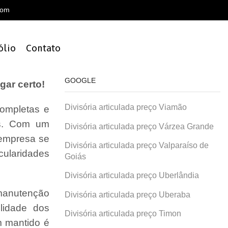
com
ólio
Contato
GOOGLE
gar certo!
Divisória articulada preço Viamão
ompletas e
is. Com um
Divisória articulada preço Várzea Grande
 empresa se
Divisória articulada preço Valparaíso de
cularidades
Goiás
Divisória articulada preço Uberlândia
 manutenção
Divisória articulada preço Uberaba
lidade dos
Divisória articulada preço Timon
 mantido é