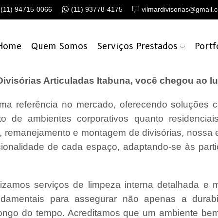
(11) 94715-0066
(11) 93778-4175
vilmardivisorias@gmail.
Home
Quem Somos
Serviços Prestados
Portf
isórias Articuladas Itabuna, você chegou ao lu
a referência no mercado, oferecendo soluções c
o de ambientes corporativos quanto residencia
o, remanejamento e montagem de divisórias, nossa
cionalidade de cada espaço, adaptando-se às parti
lizamos serviços de limpeza interna detalhada e
undamentais para assegurar não apenas a durabi
ongo do tempo. Acreditamos que um ambiente bem