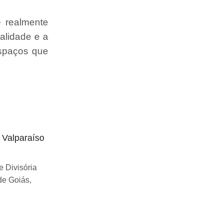
e realmente
alidade e a
espaços que
o Valparaíso
Divisória articulada preço Uberlândia
Se você esta buscando sobre Divisória
 Divisória
articulada preço Uberlândia, você chegou
de Goiás,
ao lugar certo! Desde...
Continue Lendo...