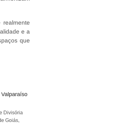
e realmente
alidade e a
espaços que
o Valparaíso
Divisória articulada preço Uberlândia
Se você esta buscando sobre Divisória
 Divisória
articulada preço Uberlândia, você chegou
de Goiás,
ao lugar certo! Desde...
Continue Lendo...