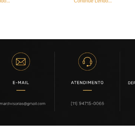
do...
Continue Lendo...