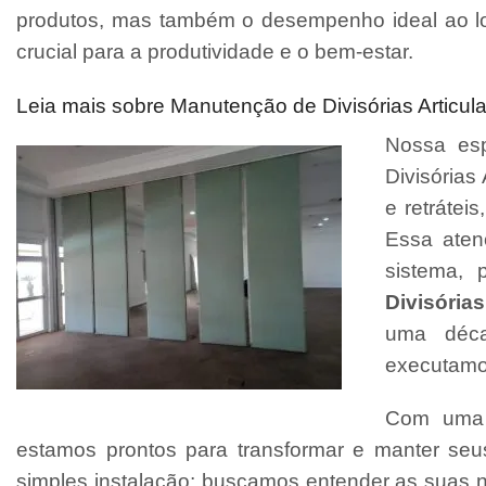
produtos, mas também o desempenho ideal ao l
crucial para a produtividade e o bem-estar.
Leia mais sobre Manutenção de Divisórias Articul
Nossa esp
Divisórias
e retrátei
Essa aten
sistema, 
Divisórias
uma déca
executamo
Com uma e
estamos prontos para transformar e manter se
simples instalação; buscamos entender as suas 