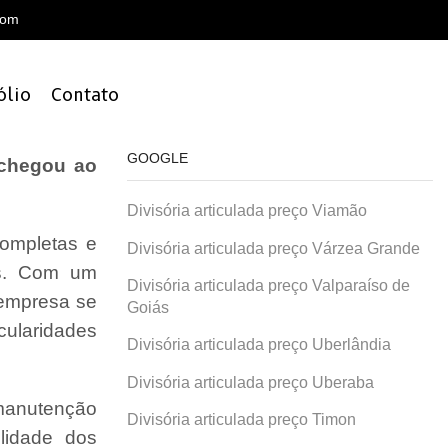
com
ólio
Contato
GOOGLE
 chegou ao
Divisória articulada preço Viamão
ompletas e
Divisória articulada preço Várzea Grande
is. Com um
Divisória articulada preço Valparaíso de
 empresa se
Goiás
cularidades
Divisória articulada preço Uberlândia
Divisória articulada preço Uberaba
 manutenção
Divisória articulada preço Timon
lidade dos