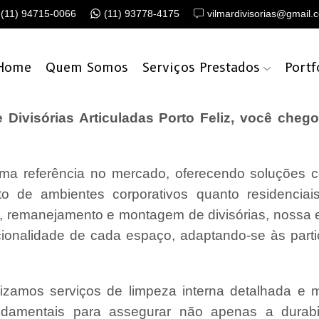
(11) 94715-0066
(11) 93778-4175
vilmardivisorias@gmail.
Home
Quem Somos
Serviços Prestados
Portf
ivisórias Articuladas Porto Feliz, você chego
a referência no mercado, oferecendo soluções c
o de ambientes corporativos quanto residencia
o, remanejamento e montagem de divisórias, nossa
cionalidade de cada espaço, adaptando-se às parti
lizamos serviços de limpeza interna detalhada e
undamentais para assegurar não apenas a durabi