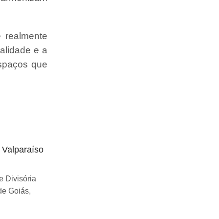
e realmente
alidade e a
espaços que
o Valparaíso
Divisória articulada preço Uberlândia
Se você esta buscando sobre Divisória
 Divisória
articulada preço Uberlândia, você chegou
de Goiás,
ao lugar certo! Desde...
Continue Lendo...