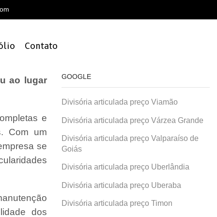
com
ólio
Contato
GOOGLE
u ao lugar
Divisória articulada preço Viamão
ompletas e
Divisória articulada preço Várzea Grande
is. Com um
Divisória articulada preço Valparaíso de
 empresa se
Goiás
cularidades
Divisória articulada preço Uberlândia
Divisória articulada preço Uberaba
 manutenção
Divisória articulada preço Timon
lidade dos