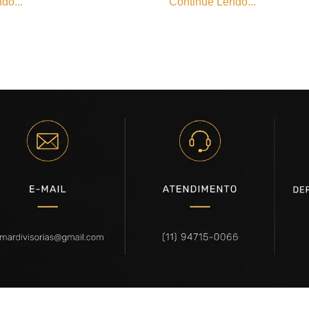
do...
Continue Lendo...