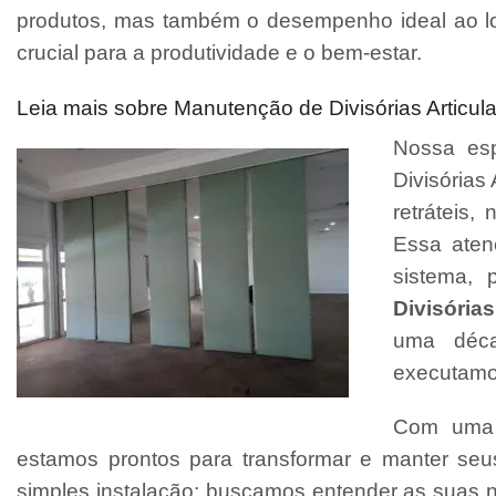
produtos, mas também o desempenho ideal ao l
crucial para a produtividade e o bem-estar.
Leia mais sobre Manutenção de Divisórias Articul
Nossa esp
Divisórias 
retráteis
Essa aten
sistema, 
Divisórias
uma déca
executamo
Com uma e
estamos prontos para transformar e manter se
simples instalação; buscamos entender as suas 