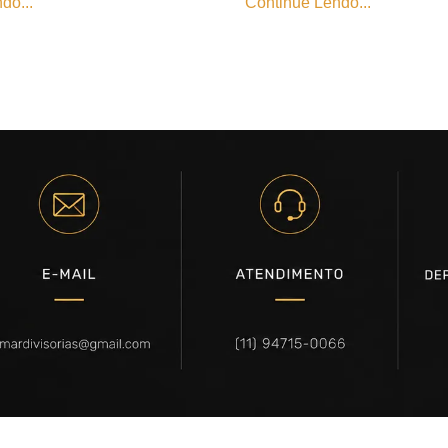
do...
Continue Lendo...