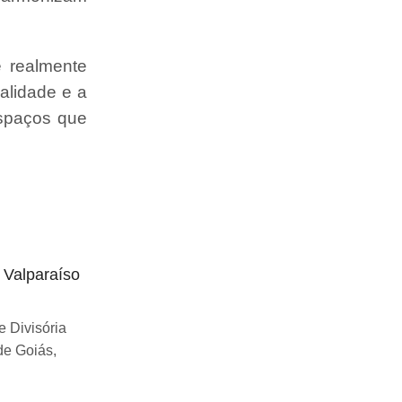
e realmente
alidade e a
espaços que
o Valparaíso
Divisória articulada preço Uberlândia
Se você esta buscando sobre Divisória
 Divisória
articulada preço Uberlândia, você chegou
de Goiás,
ao lugar certo! Desde...
Continue Lendo...