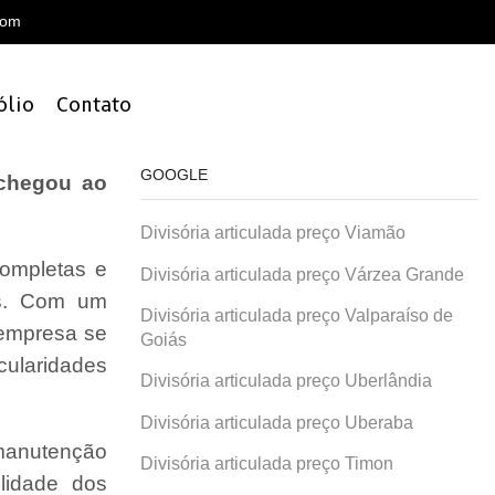
com
ólio
Contato
GOOGLE
 chegou ao
Divisória articulada preço Viamão
ompletas e
Divisória articulada preço Várzea Grande
is. Com um
Divisória articulada preço Valparaíso de
 empresa se
Goiás
cularidades
Divisória articulada preço Uberlândia
Divisória articulada preço Uberaba
 manutenção
Divisória articulada preço Timon
lidade dos