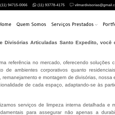
(11) 94715-0066
(11) 93778-4175
vilmardivisorias@gmail.
Home
Quem Somos
Serviços Prestados
Portf
Divisórias Articuladas Santo Expedito, você
a referência no mercado, oferecendo soluções c
o de ambientes corporativos quanto residencia
o, remanejamento e montagem de divisórias, nossa
cionalidade de cada espaço, adaptando-se às parti
lizamos serviços de limpeza interna detalhada e
undamentais para assegurar não apenas a durabi