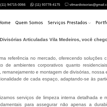
(11) 94715-0066
(11) 93778-4175
vilmardivisorias@gmail.
Home
Quem Somos
Serviços Prestados
Portf
visórias Articuladas Vila Medeiros, você chego
a referência no mercado, oferecendo soluções c
o de ambientes corporativos quanto residencia
o, remanejamento e montagem de divisórias, nossa
cionalidade de cada espaço, adaptando-se às parti
lizamos serviços de limpeza interna detalhada e
undamentais para assegurar não apenas a durabi