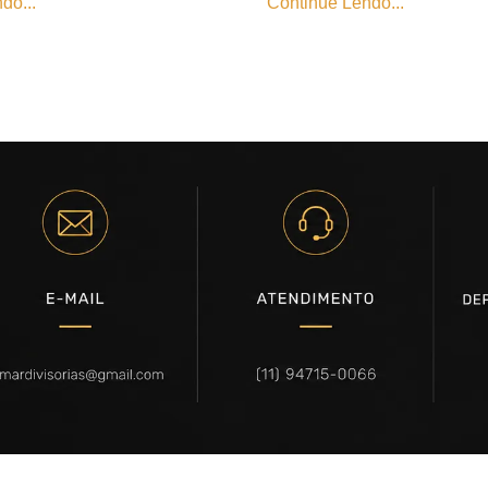
do...
Continue Lendo...