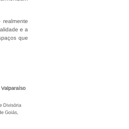
e realmente
alidade e a
espaços que
o Valparaíso
Divisória articulada preço Uberlândia
Se você esta buscando sobre Divisória
 Divisória
articulada preço Uberlândia, você chegou
de Goiás,
ao lugar certo! Desde...
Continue Lendo...