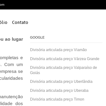
com
ólio
Contato
GOOGLE
u ao lugar
Divisória articulada preço Viamão
ompletas e
Divisória articulada preço Várzea Grande
is. Com um
Divisória articulada preço Valparaíso de
 empresa se
Goiás
cularidades
Divisória articulada preço Uberlândia
Divisória articulada preço Uberaba
 manutenção
Divisória articulada preço Timon
lidade dos