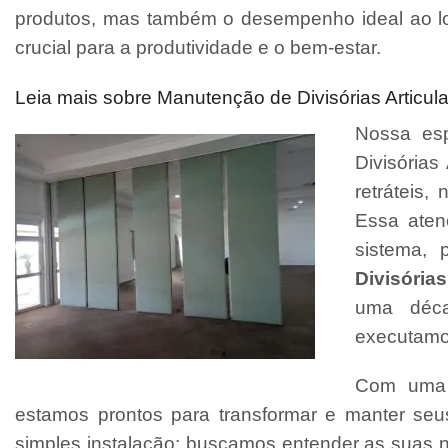
produtos, mas também o desempenho ideal ao l
crucial para a produtividade e o bem-estar.
Leia mais sobre Manutenção de Divisórias Articul
Nossa esp
Divisórias
retráteis
Essa aten
sistema, 
Divisórias
uma déca
executamo
Com uma e
estamos prontos para transformar e manter se
simples instalação; buscamos entender as suas 