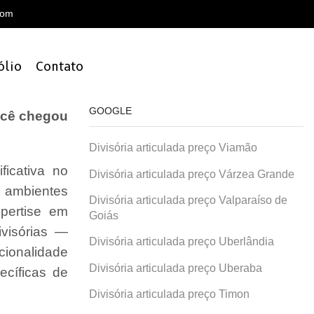
com
ólio
Contato
GOOGLE
ocê chegou
Divisória articulada preço Viamão
ficativa no
Divisória articulada preço Várzea Grande
a ambientes
Divisória articulada preço Valparaíso de
xpertise em
Goiás
visórias —
Divisória articulada preço Uberlândia
ncionalidade
Divisória articulada preço Uberaba
ecíficas de
Divisória articulada preço Timon