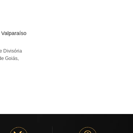
o Valparaíso
Divisória articulada preço Uberlândia
Se você esta buscando sobre Divisória
 Divisória
articulada preço Uberlândia, você chegou
de Goiás,
ao lugar certo! Desde...
Continue Lendo...