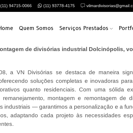
(11) 94715-0066
(11) 93778-4175
vilmardivisorias@gmail.
Home
Quem Somos
Serviços Prestados
Portf
tagem de divisórias industrial Dolcinópolis, v
8, a VN Divisórias se destaca de maneira signi
oferecendo soluções completas e inovadoras par
porativos quanto residenciais. Com uma sólida e
o, remanejamento, montagem e remontagem de di
as industriais — garantimos a personalização e a fu
os, adaptando cada projeto às necessidades esp
entes.