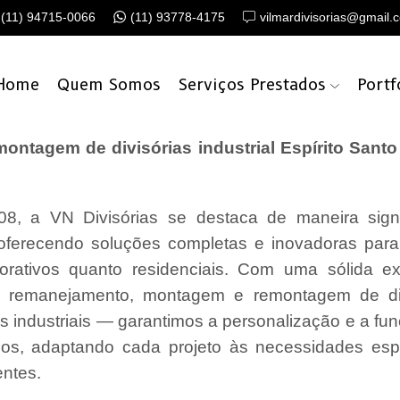
(11) 94715-0066
(11) 93778-4175
vilmardivisorias@gmail.
Home
Quem Somos
Serviços Prestados
Portf
tagem de divisórias industrial Espírito Santo 
8, a VN Divisórias se destaca de maneira signi
oferecendo soluções completas e inovadoras par
porativos quanto residenciais. Com uma sólida e
o, remanejamento, montagem e remontagem de di
as industriais — garantimos a personalização e a fu
os, adaptando cada projeto às necessidades esp
entes.