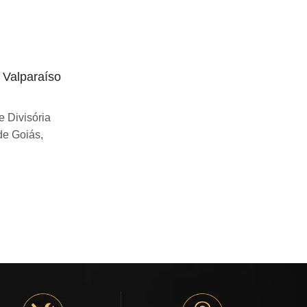
o Valparaíso
Divisória articulada preço Uberlândia
Se você esta buscando sobre Divisória
 Divisória
articulada preço Uberlândia, você chegou
de Goiás,
ao lugar certo! Desde...
Continue Lendo...