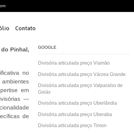
com
ólio
Contato
GOOGLE
do Pinhal,
Divisória articulada preço Viamão
ficativa no
Divisória articulada preço Várzea Grande
a ambientes
Divisória articulada preço Valparaíso de
xpertise em
Goiás
visórias —
Divisória articulada preço Uberlândia
ncionalidade
Divisória articulada preço Uberaba
ecíficas de
Divisória articulada preço Timon