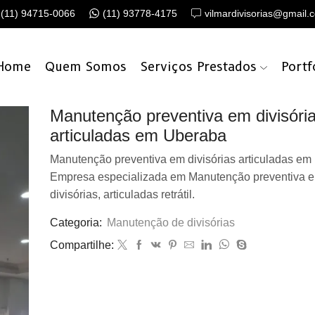
(11) 94715-0066
(11) 93778-4175
vilmardivisorias@gmail.
Home
Quem Somos
Serviços Prestados
Portf
Manutenção preventiva em divisóri
articuladas em Uberaba
Manutenção preventiva em divisórias articuladas em
Empresa especializada em Manutenção preventiva e 
divisórias, articuladas retrátil.
Categoria:
Manutenção de divisórias
Compartilhe: