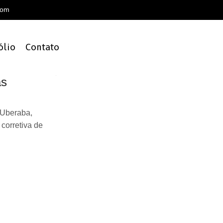
com
ólio
Contato
as
 Uberaba,
corretiva de