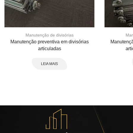
Manutenção de divisórias
Man
Manutenção preventiva em divisórias
Manutenção
articuladas
art
LEIA MAIS