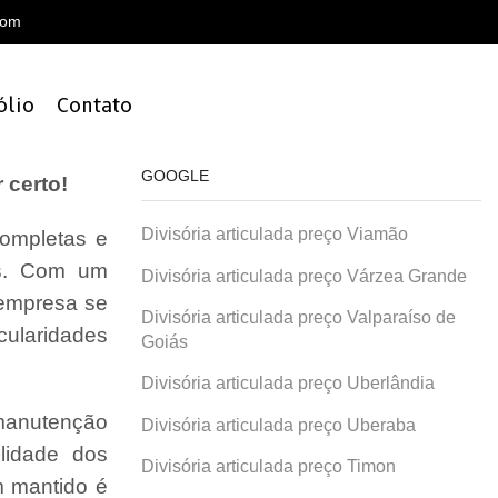
com
ólio
Contato
GOOGLE
 certo!
Divisória articulada preço Viamão
ompletas e
is. Com um
Divisória articulada preço Várzea Grande
 empresa se
Divisória articulada preço Valparaíso de
cularidades
Goiás
Divisória articulada preço Uberlândia
 manutenção
Divisória articulada preço Uberaba
lidade dos
Divisória articulada preço Timon
 mantido é