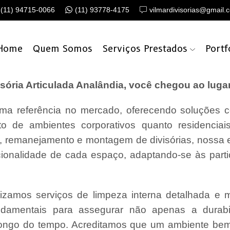
(11) 94715-0066
(11) 93778-4175
vilmardivisorias@gmail.
Home
Quem Somos
Serviços Prestados
Portf
ória Articulada Analândia, você chegou ao lugar
a referência no mercado, oferecendo soluções c
o de ambientes corporativos quanto residencia
o, remanejamento e montagem de divisórias, nossa
cionalidade de cada espaço, adaptando-se às parti
lizamos serviços de limpeza interna detalhada e
undamentais para assegurar não apenas a durabi
ongo do tempo. Acreditamos que um ambiente bem