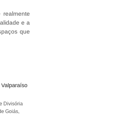
e realmente
alidade e a
espaços que
o Valparaíso
Divisória articulada preço Uberlândia
Se você esta buscando sobre Divisória
 Divisória
articulada preço Uberlândia, você chegou
de Goiás,
ao lugar certo! Desde...
Continue Lendo...