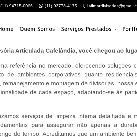
(11) 94715-0066
(11) 93778-4175
vilmardivisorias@gmail.
Home
Quem Somos
Serviços Prestados
Portf
ória Articulada Cafelândia, você chegou ao luga
a referência no mercado, oferecendo soluções c
o de ambientes corporativos quanto residencia
o, remanejamento e montagem de divisórias, nossa
cionalidade de cada espaço, adaptando-se às parti
lizamos serviços de limpeza interna detalhada e
undamentais para assegurar não apenas a durabi
ongo do tempo. Acreditamos que um ambiente bem