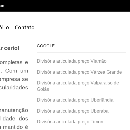
com
ólio
Contato
GOOGLE
r certo!
Divisória articulada preço Viamão
ompletas e
is. Com um
Divisória articulada preço Várzea Grande
 empresa se
Divisória articulada preço Valparaíso de
cularidades
Goiás
Divisória articulada preço Uberlândia
 manutenção
Divisória articulada preço Uberaba
lidade dos
Divisória articulada preço Timon
 mantido é