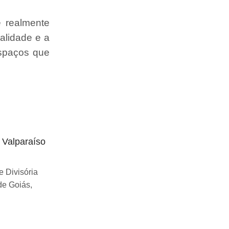
e realmente
alidade e a
espaços que
o Valparaíso
Divisória articulada preço Uberlândia
Se você esta buscando sobre Divisória
 Divisória
articulada preço Uberlândia, você chegou
de Goiás,
ao lugar certo! Desde...
Continue Lendo...