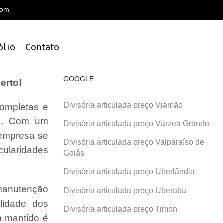
com
ólio
Contato
GOOGLE
erto!
Divisória articulada preço Viamão
ompletas e
is. Com um
Divisória articulada preço Várzea Grande
 empresa se
Divisória articulada preço Valparaíso de
cularidades
Goiás
Divisória articulada preço Uberlândia
 manutenção
Divisória articulada preço Uberaba
lidade dos
Divisória articulada preço Timon
 mantido é