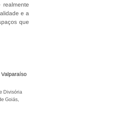
e realmente
alidade e a
espaços que
o Valparaíso
Divisória articulada preço Uberlândia
Se você esta buscando sobre Divisória
 Divisória
articulada preço Uberlândia, você chegou
de Goiás,
ao lugar certo! Desde...
Continue Lendo...