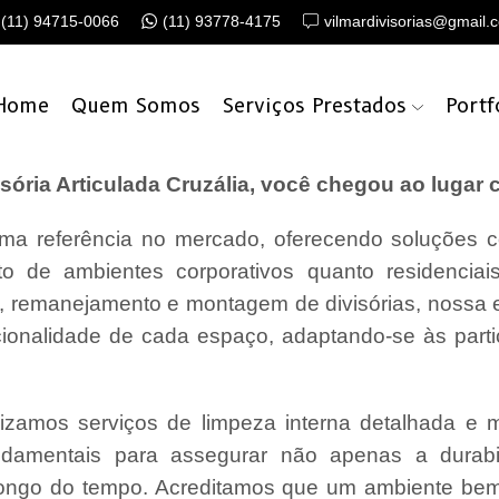
(11) 94715-0066
(11) 93778-4175
vilmardivisorias@gmail.
Home
Quem Somos
Serviços Prestados
Portf
ória Articulada Cruzália, você chegou ao lugar c
a referência no mercado, oferecendo soluções c
o de ambientes corporativos quanto residencia
o, remanejamento e montagem de divisórias, nossa
cionalidade de cada espaço, adaptando-se às parti
lizamos serviços de limpeza interna detalhada e
undamentais para assegurar não apenas a durabi
ongo do tempo. Acreditamos que um ambiente bem