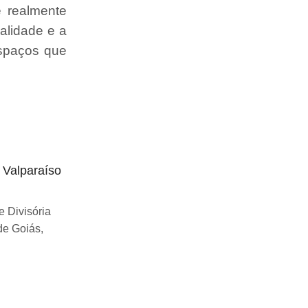
e realmente
alidade e a
espaços que
o Valparaíso
Divisória articulada preço Uberlândia
Se você esta buscando sobre Divisória
 Divisória
articulada preço Uberlândia, você chegou
de Goiás,
ao lugar certo! Desde...
Continue Lendo...