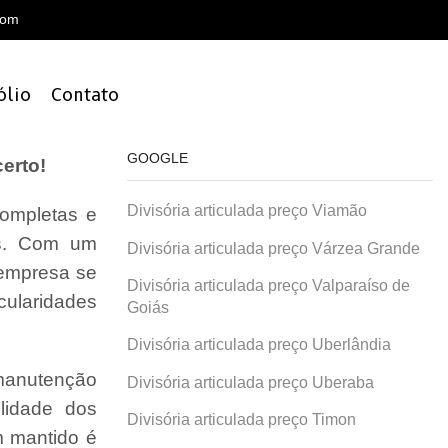
com
ólio
Contato
GOOGLE
erto!
Divisória articulada preço Viamão
ompletas e
is. Com um
Divisória articulada preço Várzea Grande
 empresa se
Divisória articulada preço Valparaíso de
cularidades
Goiás
Divisória articulada preço Uberlândia
 manutenção
Divisória articulada preço Uberaba
lidade dos
Divisória articulada preço Timon
 mantido é