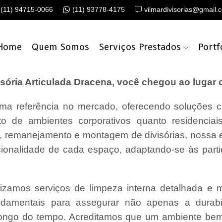
(11) 94715-0066
(11) 93778-4175
vilmardivisorias@gmail.
Home
Quem Somos
Serviços Prestados
Portf
ória Articulada Dracena, você chegou ao lugar c
a referência no mercado, oferecendo soluções c
o de ambientes corporativos quanto residencia
o, remanejamento e montagem de divisórias, nossa
cionalidade de cada espaço, adaptando-se às parti
lizamos serviços de limpeza interna detalhada e
undamentais para assegurar não apenas a durabi
ongo do tempo. Acreditamos que um ambiente bem